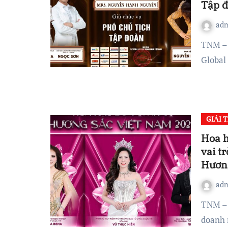
Tập 
ad
TNM – Làng nhan sắc Việt vừa đón nhận tin vui khi Miss
Globa
GIẢI T
Hoa h
vai t
Hươn
ad
TNM – Giữa bầu không khí rộn ràng của làng sắc đẹp
doanh 