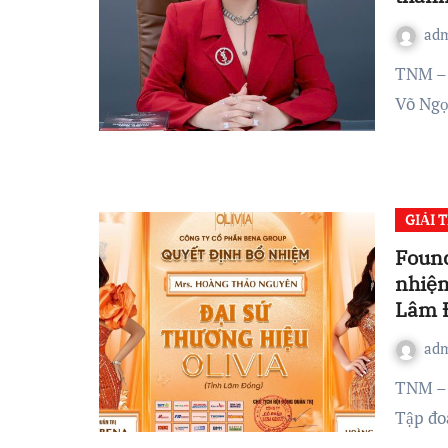
ad
TNM – Làng đẹp Việt vừa đón một tin vui khi doanh nhân
Võ Ngọ
GIẢI T
Found
nhiệm
Lâm 
ad
TNM – Hoa hậu Hoàng Thảo Nguyên vừa chính thức được
Tập đo