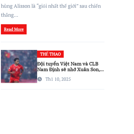
hùng Alisson là “giỏi nhất thế giới” sau chiến
thắng…
Read More
THỂ THAO
Đội tuyển Việt Nam và CLB
Nam Định sẽ nhớ Xuân Son,
nhưng đừng lo…
Th1 10, 2025