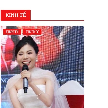
VIỆT NAM
KINH TẾ
KINH TẾ
TIN TỨC