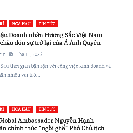
RÍ
HOA HẬU
TIN TỨC
hậu Doanh nhân Hương Sắc Việt Nam
2025 chào đón sự trở lại của Á Ánh Quyên
min
Th8 11, 2025
ận nhiều vai trò…
RÍ
HOA HẬU
TIN TỨC
 Global Ambassador Nguyễn Hạnh
n chính thức “ngồi ghế” Phó Chủ tịch