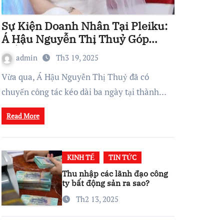
Sự Kiện Doanh Nhân Tại Pleiku:
Á Hậu Nguyễn Thị Thuỷ Góp
Phần Xây Dựng Hệ Sinh Thái
admin
Th3 19, 2025
Kinh Doanh Vững Mạnh
Vừa qua, Á Hậu Nguyễn Thị Thuỷ đã có
chuyến công tác kéo dài ba ngày tại thành…
Read More
KINH TẾ
TIN TỨC
Thu nhập các lãnh đạo công
ty bất động sản ra sao?
Th2 13, 2025