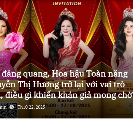
hee phối hợp Bệnh viện Đa khoa H
ơng tổ chức “Ngày Chủ nhật đỏ –
ến máu nhân đạo” đầy ý nghĩa
dmin
Th10 14, 2025