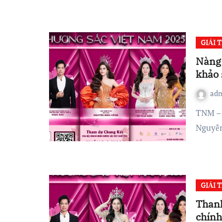
GIẢI T
Nàng 
khảo 
ad
TNM – Hoa hậu Doanh nhân Quốc gia Việt Nam 2025
Nguyễn
GIẢI T
Thanh
chính