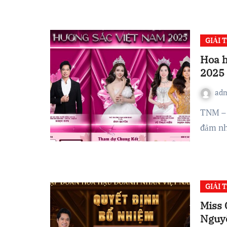
GIẢI T
Hoa 
ad
TNM – Sau thời gian bận rộn với công việc kinh doanh và
đảm nh
GIẢI T
Miss
Nguyê