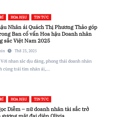
RÍ
HOA HẬU
TIN TỨC
ậu Nhân ái Quách Thị Phương Thảo góp
rong Ban cố vấn Hoa hậu Doanh nhân
g sắc Việt Nam 2025
min
Th8 23, 2025
nh cùng trái tim nhân ái,…
RÍ
HOA HẬU
TIN TỨC
ọc Diễm – nữ doanh nhân tài sắc trở
 gương mặt đại diện Olivia