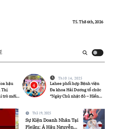
T5. Th8 6th, 2026
Ế
Th10 14, 2025
Hoa hậu
Lahee phối hợp Bệnh viện
4
 Thị
Đa khoa Hải Dương tổ chức
i trò mới,
“Ngày Chủ nhật đỏ – Hiến
n giả mong
máu nhân đạo” đầy ý nghĩa
Th3 19, 2025
Sự Kiện Doanh Nhân Tại
GIẢI TRÍ
HOA HẬU
Pleiku: Á Hậu Nguyễn