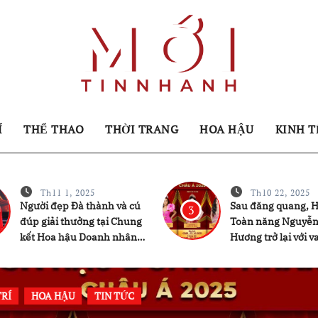
Í
THỂ THAO
THỜI TRANG
HOA HẬU
KINH T
Th11 1, 2025
Th10 22, 2025
Người đẹp Đà thành và cú
Sau đăng quang, 
3
đúp giải thưởng tại Chung
Toàn năng Nguyễn
kết Hoa hậu Doanh nhân
Hương trở lại với va
Châu Á 2025
điều gì khiến khá
chờ?
 HẬU
THIỆN NGUYỆN
TIN TỨC