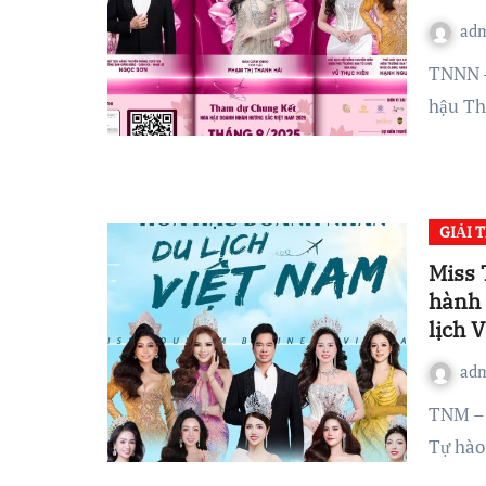
ad
TNNN – Showbiz Việt lại một lần nữa “dậy sóng” khi Hoa
hậu Th
GIẢI T
Miss 
hành 
lịch 
ad
TNM – Với thông điệp “Miss Tourism Business Vietnam –
Tự hào