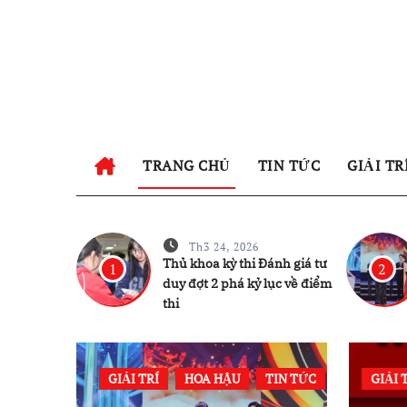
Skip
to
content
TRANG CHỦ
TIN TỨC
GIẢI TR
Th3 24, 2026
Thủ khoa kỳ thi Đánh giá tư
1
2
duy đợt 2 phá kỷ lục về điểm
thi
TIN TỨC
GIẢI TRÍ
HOA HẬU
TIN TỨC
HOA