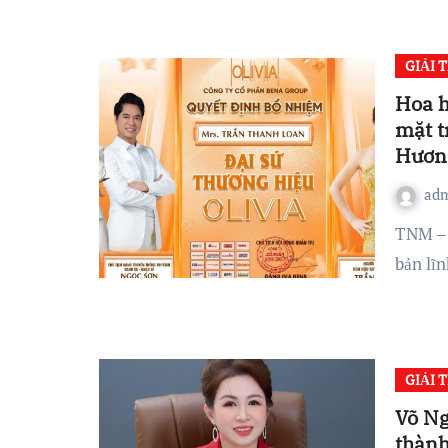
GIẢI T
Hoa h
mặt t
Hươn
ad
TNM – Với nhan sắc dịu dàng, phong thái doanh nhân
bản lĩ
GIẢI T
Võ Ng
thành