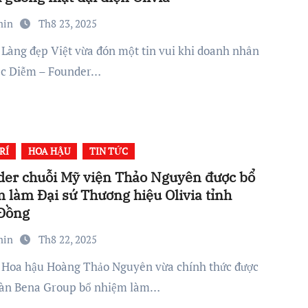
min
Th8 23, 2025
c Diễm – Founder…
RÍ
HOA HẬU
TIN TỨC
er chuỗi Mỹ viện Thảo Nguyên được bổ
 làm Đại sứ Thương hiệu Olivia tỉnh
Đồng
min
Th8 22, 2025
àn Bena Group bổ nhiệm làm…