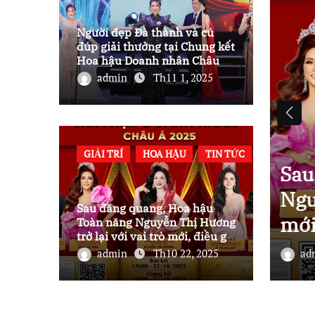
Người đẹp Đà thành và cú
đúp giải thưởng tại Chung kết
Hoa hậu Doanh nhân Châu Á
2025
admin
Th11 1, 2025
GIẢI TRÍ
HOA HẬU
TIN TỨC
ang, Hoa hậu Toàn năng
La
ương trở lại với vai trò
Dư
Sau đăng quang, Hoa hậu
 khiến khán giả mong chờ?
Hi
Toàn năng Nguyễn Thị Hương
trở lại với vai trò mới, điều gì
khiến khán giả mong chờ?
 2025
admin
Th10 22, 2025
a