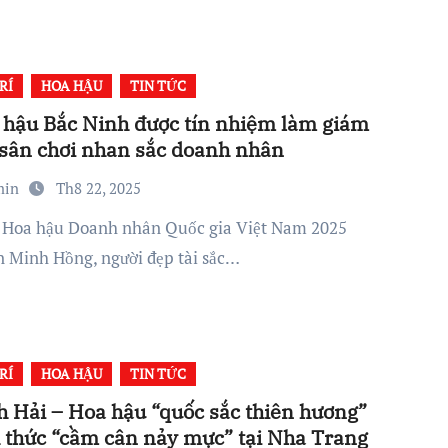
RÍ
HOA HẬU
TIN TỨC
hậu Bắc Ninh được tín nhiệm làm giám
sân chơi nhan sắc doanh nhân
min
Th8 22, 2025
 Minh Hồng, người đẹp tài sắc…
RÍ
HOA HẬU
TIN TỨC
 Hải – Hoa hậu “quốc sắc thiên hương”
 thức “cầm cân nảy mực” tại Nha Trang