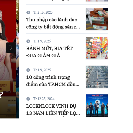
Thị Thuỷ Góp Phần Xây
Dựng Hệ Sinh Thái Kinh
Th2 13, 2025
Doanh Vững Mạnh
Thu nhập các lãnh đạo
công ty bất động sản ra
sao?
Th1 9, 2025
BÁNH MỨT, BIA TẾT
ĐUA GIẢM GIÁ
Th1 9, 2025
ải
Nhan sắc mặn mà ở tuổi U
10 công trình trọng
Hoa hậu Toàn năng Hoa h
điểm của TP.HCM đồng
loạt về đích trước thềm
nhân Hương sắc Việt Nam 
Tết Nguyên đán
Th12 23, 2024
LOCKNLOCK VINH DỰ
admin
Th9 10, 2025
13 NĂM LIÊN TIẾP LỌT
TOP 50 SẢN PHẨM –
DỊCH VỤ – TIN DÙNG