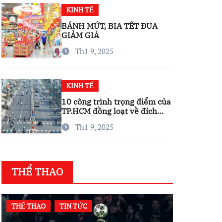
KINH TẾ
BÁNH MỨT, BIA TẾT ĐUA
GIẢM GIÁ
Th1 9, 2025
KINH TẾ
10 công trình trọng điểm của
TP.HCM đồng loạt về đích
trước thềm Tết Nguyên đán
Th1 9, 2025
THỂ THAO
THỂ THAO
TIN TỨC