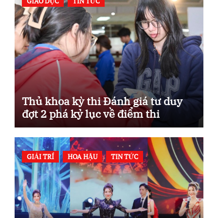
GIÁO DỤC
TIN TỨC
Thủ khoa kỳ thi Đánh giá tư duy
đợt 2 phá kỷ lục về điểm thi
GIẢI TRÍ
HOA HẬU
TIN TỨC