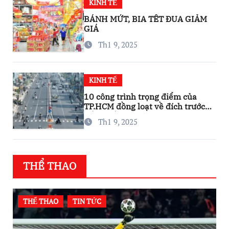
KINH TẾ
BÁNH MỨT, BIA TẾT ĐUA GIẢM
GIÁ
Th1 9, 2025
KINH TẾ
10 công trình trọng điểm của
TP.HCM đồng loạt về đích trước
thềm Tết Nguyên đán
Th1 9, 2025
THỂ THAO
THỂ THAO
TIN TỨC