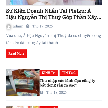
Sự Kiện Doanh Nhân Tại Pleiku: Á
Hậu Nguyễn Thị Thuỷ Góp Phần Xây
Dựng Hệ Sinh Thái Kinh Doanh Vững
admin
Th3 19, 2025
Mạnh
Vừa qua, Á Hậu Nguyễn Thị Thuỷ đã có chuyến công
tác kéo dài ba ngày tại thành…
Read More
KINH TẾ
TIN TỨC
Thu nhập các lãnh đạo công ty
bất động sản ra sao?
Th2 13, 2025