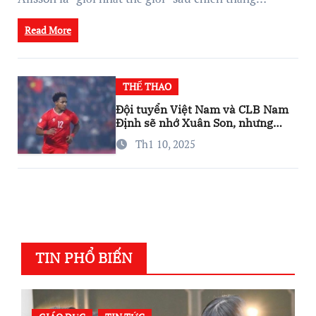
Read More
THỂ THAO
Đội tuyển Việt Nam và CLB Nam
Định sẽ nhớ Xuân Son, nhưng
đừng lo…
Th1 10, 2025
TIN PHỔ BIẾN