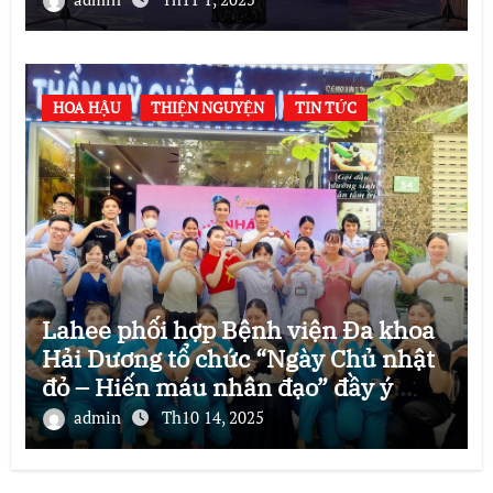
HOA HẬU
THIỆN NGUYỆN
TIN TỨC
Lahee phối hợp Bệnh viện Đa khoa
Hải Dương tổ chức “Ngày Chủ nhật
đỏ – Hiến máu nhân đạo” đầy ý
nghĩa
admin
Th10 14, 2025