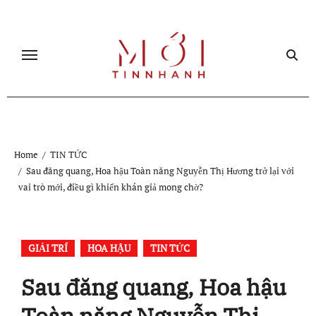
Skip
to
content
Home
TIN TỨC
Sau đăng quang, Hoa hậu Toàn năng Nguyễn Thị Hương trở lại với
vai trò mới, điều gì khiến khán giả mong chờ?
GIẢI TRÍ
HOA HẬU
TIN TỨC
Sau đăng quang, Hoa hậu
Toàn năng Nguyễn Thị