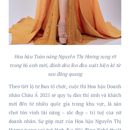
Hoa hậu Toàn năng Nguyễn Thị Hương rạng rỡ
trong bộ ảnh mới, đánh dấu lần đầu xuất hiện kể từ
sau đăng quang
Theo tiết lộ từ Ban tổ chức, cuộc thi Hoa hậu Doanh
nhân Châu Á 2025 sẽ quy tụ dàn thí sinh và khách
mời đến từ nhiều quốc gia trong khu vực, là sân
chơi tôn vinh tài năng – sắc đẹp – trí tuệ của nữ
doanh nhân. Sự góp mặt của Hoa hậu Nguyễn Thị
Hương trong vai trò lãnh đạo Hội đồng Nghệ thuật