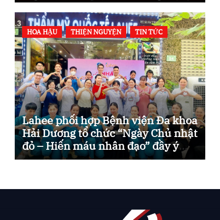
mong chờ?
HOA HẬU
THIỆN NGUYỆN
TIN TỨC
Lahee phối hợp Bệnh viện Đa khoa
Hải Dương tổ chức “Ngày Chủ nhật
đỏ – Hiến máu nhân đạo” đầy ý
nghĩa