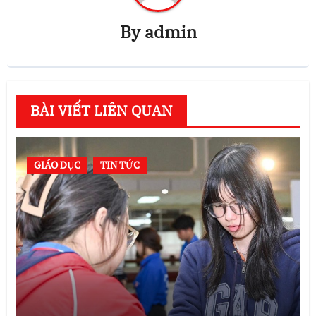
By
admin
BÀI VIẾT LIÊN QUAN
GIÁO DỤC
TIN TỨC