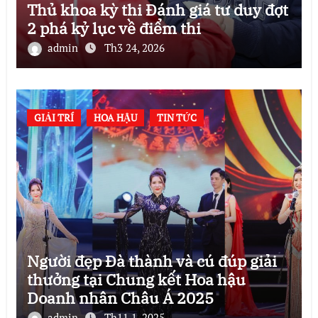
Thủ khoa kỳ thi Đánh giá tư duy đợt
2 phá kỷ lục về điểm thi
admin
Th3 24, 2026
GIẢI TRÍ
HOA HẬU
TIN TỨC
Người đẹp Đà thành và cú đúp giải
thưởng tại Chung kết Hoa hậu
Doanh nhân Châu Á 2025
admin
Th11 1, 2025