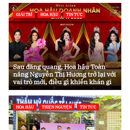
GIẢI TRÍ
HOA HẬU
TIN TỨC
Sau đăng quang, Hoa hậu Toàn
năng Nguyễn Thị Hương trở lại với
vai trò mới, điều gì khiến khán giả
mong chờ?
HOA HẬU
THIỆN NGUYỆN
TIN TỨC