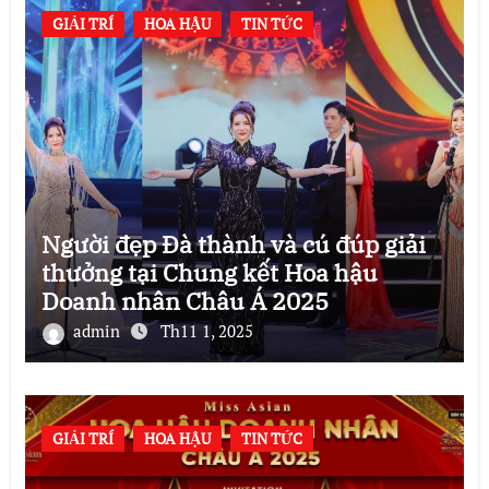
GIẢI TRÍ
HOA HẬU
TIN TỨC
Người đẹp Đà thành và cú đúp giải
thưởng tại Chung kết Hoa hậu
Doanh nhân Châu Á 2025
admin
Th11 1, 2025
GIẢI TRÍ
HOA HẬU
TIN TỨC