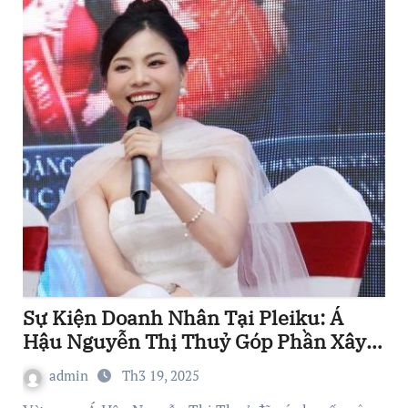
Sự Kiện Doanh Nhân Tại Pleiku: Á
Hậu Nguyễn Thị Thuỷ Góp Phần Xây
Dựng Hệ Sinh Thái Kinh Doanh Vững
admin
Th3 19, 2025
Mạnh