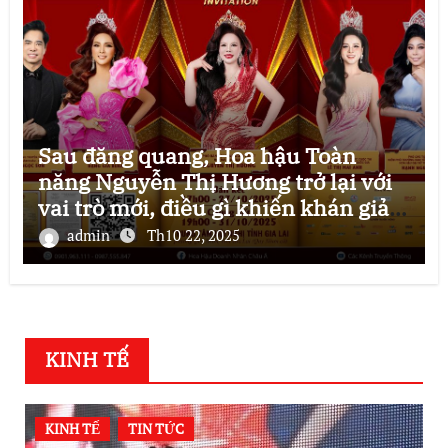
Sau đăng quang, Hoa hậu Toàn
năng Nguyễn Thị Hương trở lại với
vai trò mới, điều gì khiến khán giả
mong chờ?
admin
Th10 22, 2025
KINH TẾ
KINH TẾ
TIN TỨC