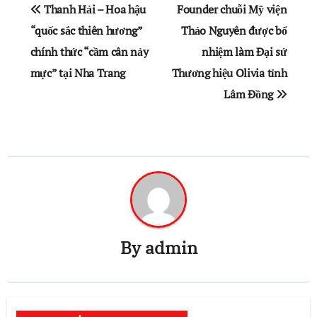
Điều
Thanh Hải – Hoa hậu
Founder chuỗi Mỹ viện
hướng
“quốc sắc thiên hương”
Thảo Nguyên được bổ
chính thức “cầm cân nảy
nhiệm làm Đại sứ
bài
mực” tại Nha Trang
Thương hiệu Olivia tỉnh
viết
Lâm Đồng
By
admin