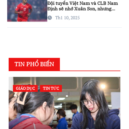
Đội tuyển Việt Nam và CLB Nam
Định sẽ nhớ Xuân Son, nhưng
đừng lo…
Th1 10, 2025
TIN PHỔ BIẾN
GIÁO DỤC
TIN TỨC