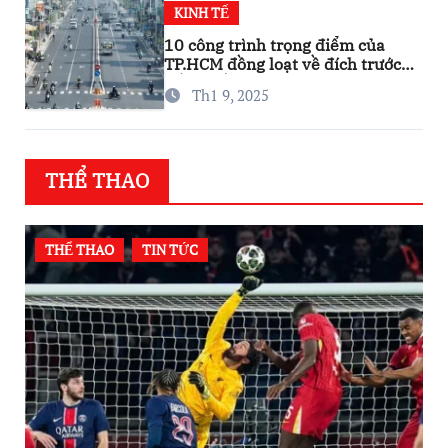
KINH TẾ
10 công trình trọng điểm của
TP.HCM đồng loạt về đích trước
thềm Tết Nguyên đán
Th1 9, 2025
THỂ THAO
THỂ THAO
TIN TỨC