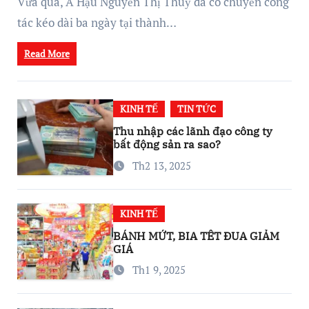
Vừa qua, Á Hậu Nguyễn Thị Thuỷ đã có chuyến công
tác kéo dài ba ngày tại thành…
Read More
KINH TẾ
TIN TỨC
Thu nhập các lãnh đạo công ty
bất động sản ra sao?
Th2 13, 2025
KINH TẾ
BÁNH MỨT, BIA TẾT ĐUA GIẢM
GIÁ
Th1 9, 2025