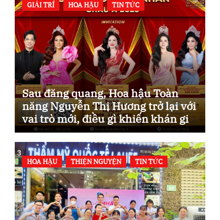
GIẢI TRÍ
HOA HẬU
TIN TỨC
Sau đăng quang, Hoa hậu Toàn
năng Nguyễn Thị Hương trở lại với
vai trò mới, điều gì khiến khán giả
mong chờ?
HOA HẬU
THIỆN NGUYỆN
TIN TỨC