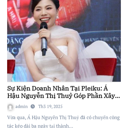
Sự Kiện Doanh Nhân Tại Pleiku: Á
Hậu Nguyễn Thị Thuỷ Góp Phần Xây
Dựng Hệ Sinh Thái Kinh Doanh Vững
admin
Th3 19, 2025
Mạnh
Vừa qua, Á Hậu Nguyễn Thị Thuỷ đã có chuyến công
tác kéo dài ba ngày tại thành…