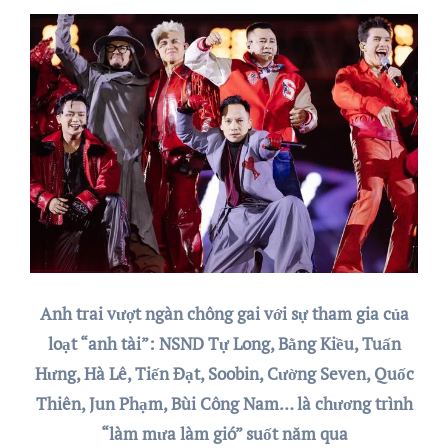
Anh trai vượt ngàn chông gai với sự tham gia của
loạt “anh tài”: NSND Tự Long, Bằng Kiều, Tuấn
Hưng, Hà Lê, Tiến Đạt, Soobin, Cường Seven, Quốc
Thiên, Jun Phạm, Bùi Công Nam… là chương trình
“làm mưa làm gió” suốt năm qua