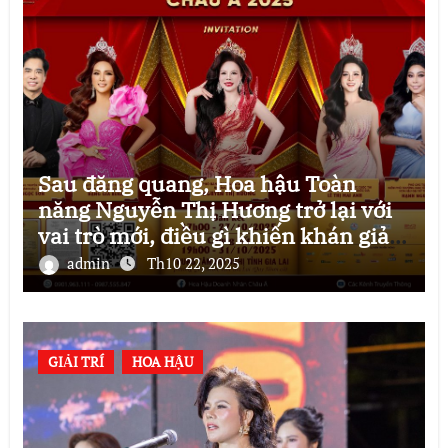
Sau đăng quang, Hoa hậu Toàn
năng Nguyễn Thị Hương trở lại với
vai trò mới, điều gì khiến khán giả
mong chờ?
admin
Th10 22, 2025
GIẢI TRÍ
HOA HẬU