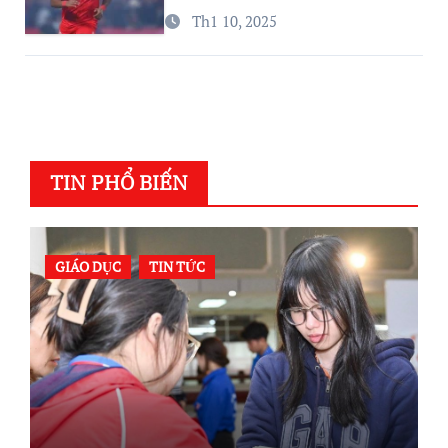
đừng lo…
Th1 10, 2025
TIN PHỔ BIẾN
GIÁO DỤC
TIN TỨC