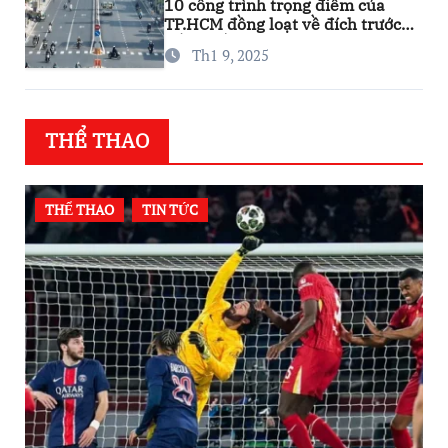
10 công trình trọng điểm của
TP.HCM đồng loạt về đích trước
thềm Tết Nguyên đán
Th1 9, 2025
THỂ THAO
THỂ THAO
TIN TỨC