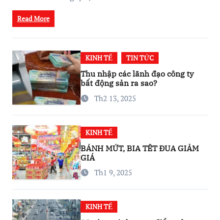
Read More
KINH TẾ
TIN TỨC
Thu nhập các lãnh đạo công ty
bất động sản ra sao?
Th2 13, 2025
KINH TẾ
BÁNH MỨT, BIA TẾT ĐUA GIẢM
GIÁ
Th1 9, 2025
KINH TẾ