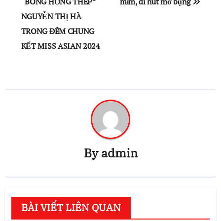
“BÔNG HỒNG THÉP”
mĩm, đi hút mỡ bụng
bài
NGUYỄN THỊ HÀ
viết
TRONG ĐÊM CHUNG
KẾT MISS ASIAN 2024
By
admin
BÀI VIẾT LIÊN QUAN