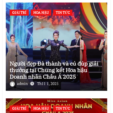
GIẢI TRÍ
HOA HẬU
TIN TỨC
Người đẹp Đà thành và cú đúp giải
thưởng tại Chung kết Hoa hậu
Doanh nhân Châu Á 2025
admin
Th11 1, 2025
GIẢI TRÍ
HOA HẬU
TIN TỨC