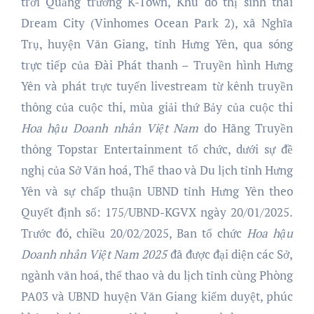
trời Quảng trường K-Town, Khu đô thị sinh thái
Dream City (Vinhomes Ocean Park 2), xã Nghĩa
Trụ, huyện Văn Giang, tỉnh Hưng Yên, qua sóng
trực tiếp của Đài Phát thanh – Truyền hình Hưng
Yên và phát trực tuyến livestream từ kênh truyền
thông của cuộc thi, mùa giải thứ Bảy của cuộc thi
Hoa hậu
Doanh nhân Việt Nam
do Hãng Truyền
thông Topstar Entertainment tổ chức, dưới sự đề
nghị của Sở Văn hoá, Thể thao và Du lịch tỉnh Hưng
Yên và sự chấp thuận UBND tỉnh Hưng Yên theo
Quyết định số: 175/UBND-KGVX ngày 20/01/2025.
Trước đó, chiều 20/02/2025, Ban tổ chức
Hoa hậu
Doanh nhân Việt Nam 202
5
đã được đại diện các Sở,
ngành văn hoá, thể thao và du lịch tỉnh cùng Phòng
PA03 và UBND huyện Văn Giang kiểm duyệt, phúc