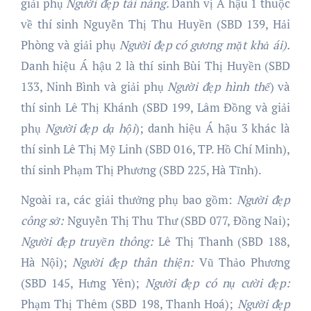
giải phụ
Người đẹ
p tài năng.
Danh vị Á hậu 1 thuộc
về thí sinh Nguyễn Thị Thu Huyền (SBD 139, Hải
Phòng và giải phụ
Người đẹp có gương mặt khả ái).
Danh hiệu Á hậu 2 là thí sinh Bùi Thị Huyền (SBD
133, Ninh Bình và giải phụ
Người đẹp
hình thể
) và
thí sinh Lê Thị Khánh (SBD 199, Lâm Đồng và giải
phụ
Người đẹp dạ hội
); danh hiệu Á hậu 3 khác là
thí sinh Lê Thị Mỹ Linh (SBD 016, TP. Hồ Chí Minh),
thí sinh Phạm Thị Phương (SBD 225, Hà Tĩnh).
Ngoài ra, các giải thưởng phụ bao gồm:
Người đẹp
công sở:
Nguyễn Thị Thu Thư (SBD 077, Đồng Nai);
Người đẹp truyền thông:
Lê Thị Thanh (SBD 188,
Hà Nội);
Người đẹp thân thiện:
Vũ Thảo Phương
(SBD 145, Hưng Yên);
Người đẹp có nụ cười đẹp:
Phạm Thị Thêm (SBD 198, Thanh Hoá);
Người đẹp