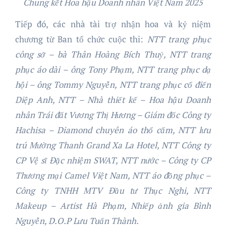
Chung kết Hoa hậu Doanh nhân Việt Nam 2025
Tiếp đó, các nhà tài trợ nhận hoa và kỷ niệm
chương từ Ban tổ chức cuộc thi:
NTT trang phục
công sở – bà Thân Hoàng Bích Thuỷ
,
NTT trang
phục áo dài – ông Tony Phạm, NTT trang phục dạ
hội – ông Tommy Nguyễn,
NTT trang phục cổ điển
Diệp Anh, NTT – Nhà thiết kế – Hoa hậu Doanh
nhân Trái đất Vương Thị Hương – Giám đốc Công ty
Hachisa – Diamond chuyên áo thổ cẩm,
NTT lưu
trú Mường Thanh Grand Xa La Hotel
,
NTT Công ty
CP Vệ sĩ Đặc nhiệm SWAT, NTT nước – Công ty CP
Thương mại Camel Việt Nam
, NTT áo đồng phục –
Công ty TNHH MTV Đầu tư Thục Nghi,
NTT
Makeup – Artist Hà Phạm
, Nhiếp ảnh gia Bình
Nguyễn, D.O.P Lưu Tuấn Thành.