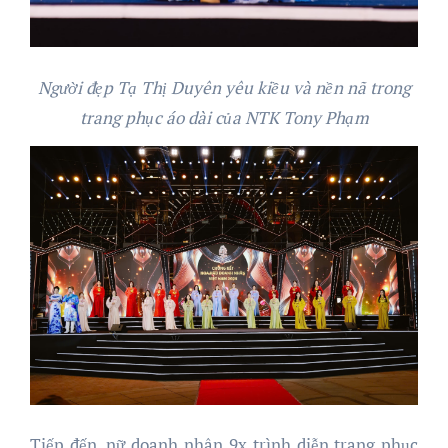
Người đẹp Tạ Thị Duyên yêu kiều và nền nã trong
trang phục áo dài của NTK Tony Phạm
Tiếp đến, nữ doanh nhân 9x trình diễn trang phục