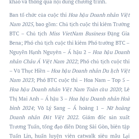
khảo và thông qua nội dung chương trình.
Ban tổ chức của cuộc thi
Hoa hậu
Doanh nhân Việt
Nam 202
5
,
bao gồm: Chủ tịch cuộc thi kiêm Trưởng
BTC – Chủ tịch
Miss VietNam Business
Đặng Gia
Bena; Phó chủ tịch cuộc thi kiêm Phó trưởng BTC –
Nguyễn Hạnh Nguyên – Á hậu 2 –
Hoa hậu Doanh
nhân Châu Á Việt Nam 2022
; Phó chủ tịch cuộc thi
– Vũ Thục Hiền –
Hoa hậu Doanh nhân Du lịch Việt
Nam 2023
; Phó BTC cuộc thi – Hoa Nam – Top 5 –
Hoa hậu Doanh nhân Việt Nam Toàn cầu 2020
; Lê
Thị Mai Anh – Á hậu 3 –
Hoa hậu Doanh nhân Hoà
bình 2024
; Võ Lý Sang – Á hoàng 1 –
Nữ hoàng
Doanh nhân Đất Việt 2022.
Giám đốc sản xuất
Trương Tuấn, tổng đạo diễn Dũng Sài Gòn, biên tập
Tuấn Lin, huấn luyện viên catwalk siêu mẫu Lại