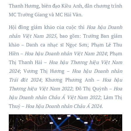
Thanh Hương, biên đạo Kiều Anh, dẫn chương trình
MC Trường Giang và MC Hải Vân.
Hội đồng giám khảo của cuộc thi
Hoa hậu
Doanh
nhân Việt Nam 202
5
,
bao gồm: Trưởng Ban giám
khảo – Danh ca nhạc sĩ Ngọc Sơn; Phạm Lê Thu
Hiền –
Hoa hậu Doanh nhân Việt Nam 2024
; Phạm
Thị Thanh Hải –
Hoa hậu Thương hiệu Việt Nam
2024
; Vương Thị Hương –
Hoa hậu Doanh nhân
Trái đất 2024
; Khương Phương Anh –
Hoa
h
ậu
Thương hiệu Việt Nam 2022
; Đỗ Thị Quỳnh –
Hoa
hậu Doanh nhân Châu Á Việt Nam 2022
; Lâm Thị
Thuỷ –
Hoa hậu Doanh nhân Châu Á 2024.