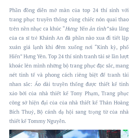
Phần đồng diễn mở màn của top 24 thí sinh với
trang phục truyền thống cùng chiếc nón quai thao
trên nền nhạc ca khúc “
Hưng Yên ân tình”
sâu lắng
của ca sĩ trẻ Khánh An đã phần nào xua đi tiết lập
xuân giá lạnh khi đêm xuống nơi “Kinh kỳ, phố
Hiến” Hưng Yên. Top 24 thí sinh tranh tài sẽ lần lượt
khoác lên mình những bộ trang phục đặc sắc, mang
nét tinh tế và phong cách riêng biệt để tranh tài
nhan sắc: Áo dài truyền thống được thiết kế tinh
xảo bởi của nhà thiết kế Tony Phạm, Trang phục
công sở hiện đại của của nhà thiết kế Thân Hoàng
Bích Thuỷ, Bộ cánh dạ hội sang trọng từ của nhà
thiết kế Tommy Nguyễn.