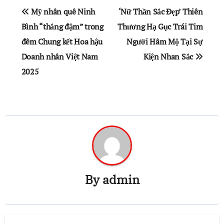
Điều
Mỹ nhân quê Ninh
‘Nữ Thần Sắc Đẹp’ Thiên
hướng
Bình “thắng đậm” trong
Thương Hạ Gục Trái Tim
đêm Chung kết Hoa hậu
Người Hâm Mộ Tại Sự
bài
Doanh nhân Việt Nam
Kiện Nhan Sắc
viết
2025
By
admin