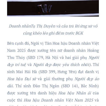
Doanh nhânTạ Thị Duyên và câu trả lời ứng xử vô
cùng khéo léo ghi điểm trước BGK
Bên cạnh đó, Ngôi vị Tân Hoa hậu Doanh nhân Việt
Nam 2025 được xướng tên nữ doanh nhân Hoàng
Thu Thủy (SBD 179, Hà Nội và hai giải phụ
Người
đẹ
p trí tuệ
và
Người đẹp được yêu thích nhất)
.
Thí
sinh Mai Hải Hà (SBD 399, Hưng Yên) đạt danh vị
Hoa hậu Đại sứ
và giải thưởng phụ
Người đẹp áo
dài.
Thí sinh Đào Thị Ngân (SBD 141, Bắc Ninh)
được xướng tên danh hiệu
Hoa hậu Nhân ái
của
cuộc thi
Hoa hậu
Doanh nhân Việt Nam 202
5
và