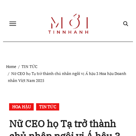
Skip
to
content
Home
TIN TỨC
Nữ CEO họ Tạ trở thành chủ nhân ngôi vị Á hậu 3 Hoa hậu Doanh
nhân Việt Nam 2025
HOA HẬU
TIN TỨC
Nữ CEO họ Tạ trở thành
chủ nhân ngôi vị Á hậu 3