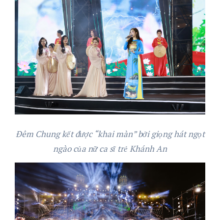
Đêm Chung kết được
“khai màn”
bởi giọng hát
ngọt
ngào
của nữ ca sĩ trẻ Khánh An