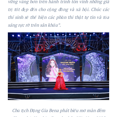
vững vàng hơn trên hành trình tôn vinh những giá
trị tốt đẹp đến cho cộng đồng và xã hội. Chúc các
thí sinh sẽ thể hiện các phần thi thật tự tin và tỏa
sáng rực rỡ trên sân khấu”.
Chủ tịch Đặng Gia Bena phát biểu mở màn đêm