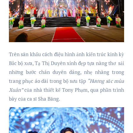
Trên sân khấu cách điệu hình ảnh kiến trúc kinh kỳ
Bắc bộ xưa, Tạ Thị Duyên xinh đẹp tựa nàng thơ sải
những bước chân duyên dáng, nhẹ nhàng trong
trang phục áo dài trong bộ sưu tập
“Hương sắc mùa
Xuân”
của nhà thiết kế Tony Phạm, qua phần trình
bày của ca sĩ Sha Băng.