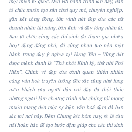
mọi miền tổ quốc. Đến với hành trình lần này, Ban
tổ chức muốn tạo sân chơi quy mô, chuyên nghiệp,
gắn kết cộng đồng, tôn vinh nét đẹp của các nữ
doanh nhân tài năng, bản lĩnh và đầy lòng nhân ái.
Ban tổ chức cùng các thí sinh đã tham gia nhiều
hoạt động đáng nhớ,
đã cùng nhau
tạo nên một
hành trang
đầy ý nghĩa
tại
Hưng Yên – Vùng đất
được mệnh danh là “Thứ nhất
K
inh kỳ, thứ nhì Phố
Hiến”. Chính vẻ đẹp của cảnh quan thiên nhiên
cùng văn hoá truyền thống đặc sắc
cũng như lòng
mến khách của người dân nơi đây đã thôi thúc
những người làm chương trình như chúng tôi mong
muốn mang đến một sự kiện văn hoá
đậm đà bản
sắc
tại nơi này. Đêm
Chung
kết hôm nay, sẽ là cầu
nối hoàn hảo để tạo bước đệm giúp cho các thí sinh