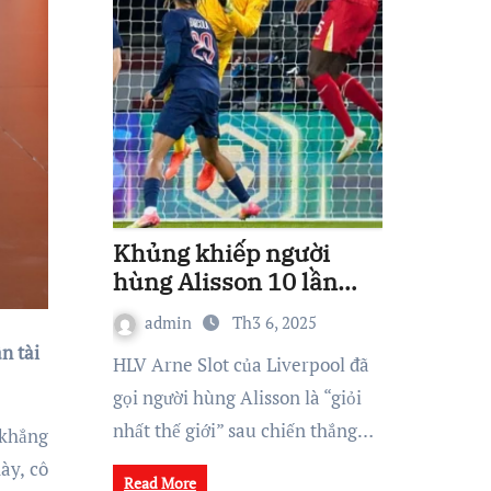
Khủng khiếp người
hùng Alisson 10 lần
cứu thua cho Liverpool
admin
Th3 6, 2025
n tài
HLV Arne Slot của Liverpool đã
gọi người hùng Alisson là “giỏi
nhất thế giới” sau chiến thắng…
 khẳng
ày, cô
Read More