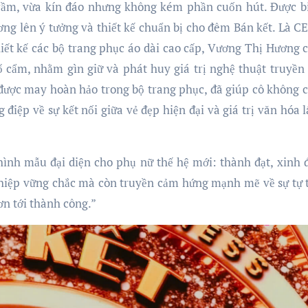
trầm, vừa kín đáo nhưng không kém phần cuốn hút. Được bi
ng lên ý tưởng và thiết kế chuẩn bị cho đêm Bán kết. Là C
ết kế các bộ trang phục áo dài cao cấp, Vương Thị Hương c
 cẩm, nhằm gìn giữ và phát huy giá trị nghệ thuật truyền
, được may hoàn hảo trong bộ trang phục, đã giúp cô không c
điệp về sự kết nối giữa vẻ đẹp hiện đại và giá trị văn hóa l
ình mẫu đại diện cho phụ nữ thế hệ mới: thành đạt, xinh 
ghiệp vững chắc mà còn truyền cảm hứng mạnh mẽ về sự tự ti
ơn tới thành công.”