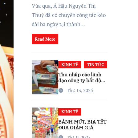
Thái Kinh Doanh Vững
Vừa qua, Á Hậu Nguyễn Thị
Mạnh
Thuỷ đã có chuyến công tác kéo
dài ba ngày tại thành…
Read More
KINH TẾ
TIN TỨC
Thu nhập các lãnh
đạo công ty bất động
sản ra sao?
Th2 13, 2025
KINH TẾ
BÁNH MỨT, BIA TẾT
ĐUA GIẢM GIÁ
Th1 9, 2025