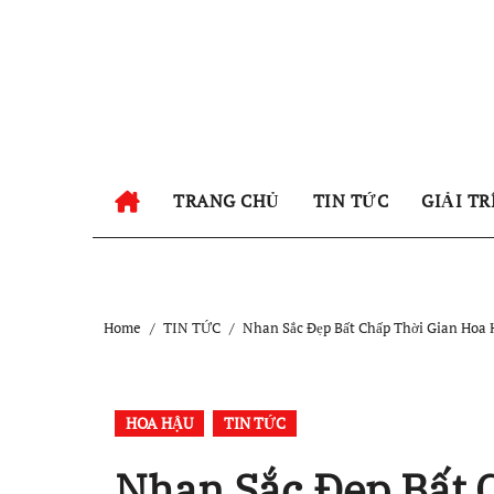
Skip
to
content
TRANG CHỦ
TIN TỨC
GIẢI TR
Home
TIN TỨC
Nhan Sắc Đẹp Bất Chấp Thời Gian Hoa 
HOA HẬU
TIN TỨC
Nhan Sắc Đẹp Bất 