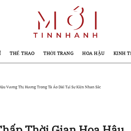
Í
THỂ THAO
THỜI TRANG
HOA HẬU
KINH T
Hậu Vương Thị Hương Trong Tà Áo Dài Tại Sự Kiện Nhan Sắc
Chấp Thời Gian Hoa Hậu