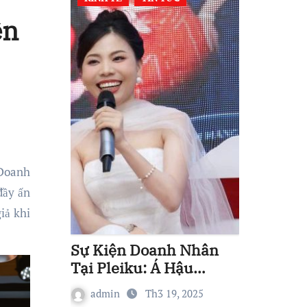
ện
đầy ấn
iả khi
Sự Kiện Doanh Nhân
Tại Pleiku: Á Hậu
Nguyễn Thị Thuỷ Góp
admin
Th3 19, 2025
Phần Xây Dựng Hệ Sinh