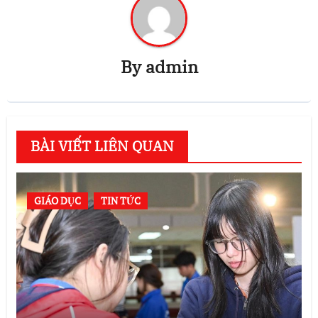
By
admin
BÀI VIẾT LIÊN QUAN
GIÁO DỤC
TIN TỨC