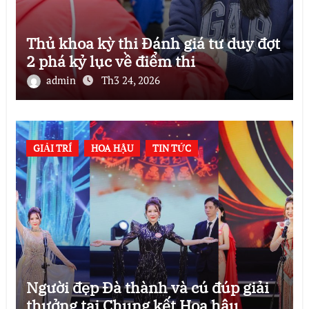
Thủ khoa kỳ thi Đánh giá tư duy đợt
2 phá kỷ lục về điểm thi
admin
Th3 24, 2026
GIẢI TRÍ
HOA HẬU
TIN TỨC
Người đẹp Đà thành và cú đúp giải
thưởng tại Chung kết Hoa hậu