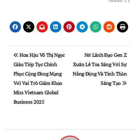
Điều
Hoa Hậu Võ Thị Ngọc
Nữ Lãnh Đạo Gen Z
hướng
Giàu Tiếp Tục Chinh
Xuân Lê Tỏa Sáng Với Sự
Phục Cộng Đồng Mạng
Năng Động Và Tinh Thần
bài
Với Vai Trò Giám Khảo
Sáng Tạo
viết
Miss Vietnam Global
Business 2025