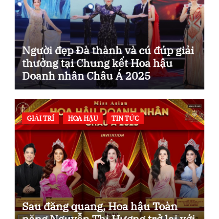
Người đẹp Đà thành và cú đúp giải
thưởng tại Chung kết Hoa hậu
Doanh nhân Châu Á 2025
GIẢI TRÍ
HOA HẬU
TIN TỨC
Sau đăng quang, Hoa hậu Toàn
năng Nguyễn Thị Hương trở lại với