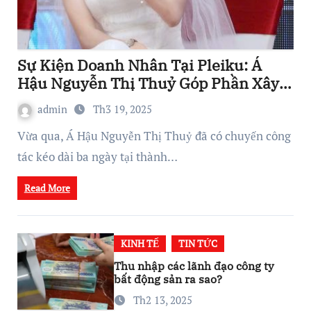
Sự Kiện Doanh Nhân Tại Pleiku: Á
Hậu Nguyễn Thị Thuỷ Góp Phần Xây
Dựng Hệ Sinh Thái Kinh Doanh Vững
admin
Th3 19, 2025
Mạnh
Vừa qua, Á Hậu Nguyễn Thị Thuỷ đã có chuyến công
tác kéo dài ba ngày tại thành…
Read More
KINH TẾ
TIN TỨC
Thu nhập các lãnh đạo công ty
bất động sản ra sao?
Th2 13, 2025