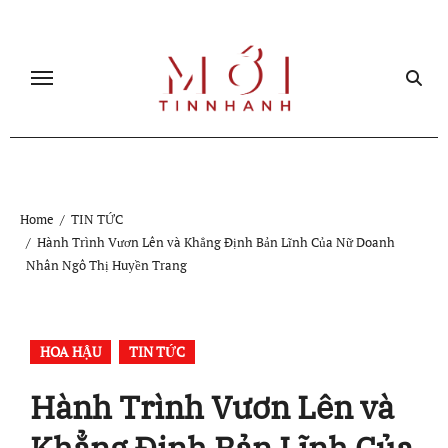
Skip
to
content
Home
TIN TỨC
Hành Trình Vươn Lên và Khẳng Định Bản Lĩnh Của Nữ Doanh
Nhân Ngô Thị Huyền Trang
HOA HẬU
TIN TỨC
Hành Trình Vươn Lên và
Khẳng Định Bản Lĩnh Của