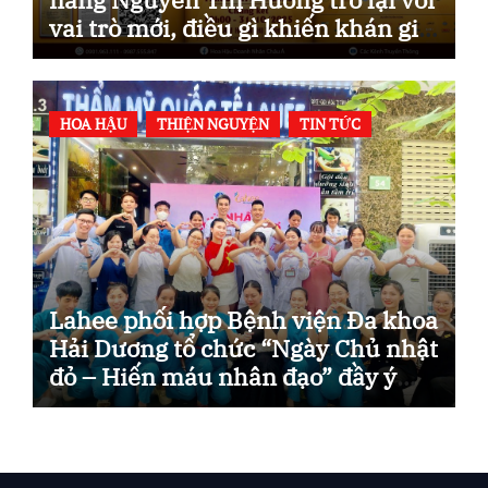
vai trò mới, điều gì khiến khán giả
mong chờ?
HOA HẬU
THIỆN NGUYỆN
TIN TỨC
Lahee phối hợp Bệnh viện Đa khoa
Hải Dương tổ chức “Ngày Chủ nhật
đỏ – Hiến máu nhân đạo” đầy ý
nghĩa