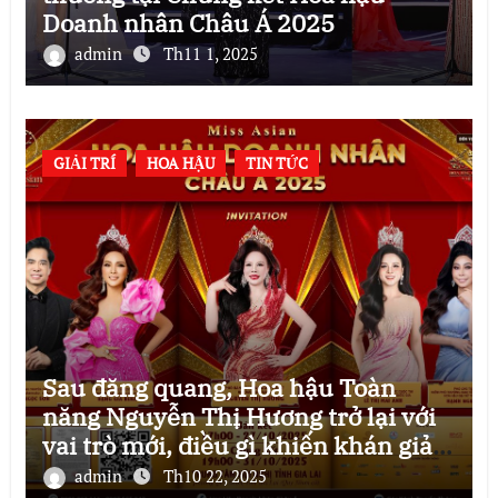
Doanh nhân Châu Á 2025
admin
Th11 1, 2025
GIẢI TRÍ
HOA HẬU
TIN TỨC
Sau đăng quang, Hoa hậu Toàn
năng Nguyễn Thị Hương trở lại với
vai trò mới, điều gì khiến khán giả
mong chờ?
admin
Th10 22, 2025