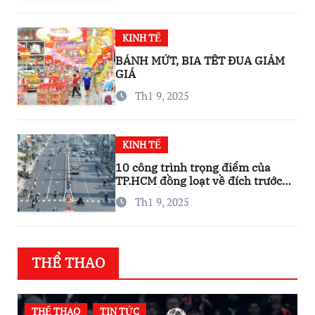
KINH TẾ
BÁNH MỨT, BIA TẾT ĐUA GIẢM
GIÁ
Th1 9, 2025
KINH TẾ
10 công trình trọng điểm của
TP.HCM đồng loạt về đích trước
thềm Tết Nguyên đán
Th1 9, 2025
THỂ THAO
THỂ THAO
TIN TỨC