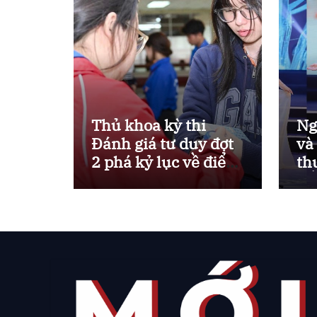
Thủ khoa kỳ thi
Ng
Đánh giá tư duy đợt
và
2 phá kỷ lục về điểm
th
thi
kế
nh