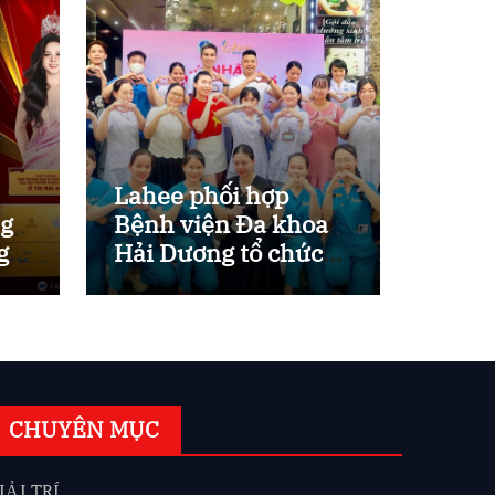
Lahee phối hợp
ng
Bệnh viện Đa khoa
g
Hải Dương tổ chức
“Ngày Chủ nhật đỏ –
Hiến máu nhân đạo”
ờ?
đầy ý nghĩa
CHUYÊN MỤC
IẢI TRÍ