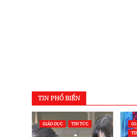
TIN PHỔ BIẾN
GIÁO DỤC
TIN TỨC
GI
TI