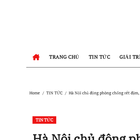
Skip
to
content
TRANG CHỦ
TIN TỨC
GIẢI TR
Home
TIN TỨC
Hà Nội chủ động phòng chống rét đậm, r
TIN TỨC
Hà Nội chủ động ph