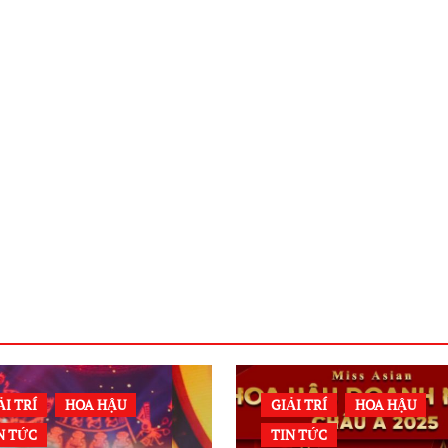
ẢI TRÍ
HOA HẬU
GIẢI TRÍ
HOA HẬU
N TỨC
TIN TỨC