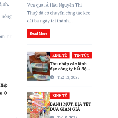
định.
Thái Kinh Doanh Vững
Vừa qua, Á Hậu Nguyễn Thị
Mạnh
Thuỷ đã có chuyến công tác kéo
n nông
dài ba ngày tại thành…
Read More
óm TT
KINH TẾ
TIN TỨC
Thu nhập các lãnh
đạo công ty bất động
sản ra sao?
Th2 13, 2025
 Xếp
hủ
KINH TẾ
BÁNH MỨT, BIA TẾT
ĐUA GIẢM GIÁ
Th1 9, 2025