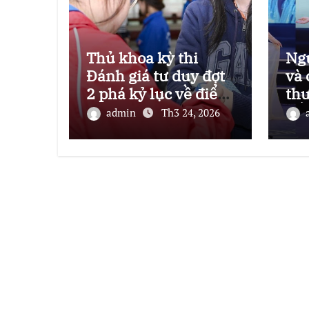
Thủ khoa kỳ thi
Ng
Đánh giá tư duy đợt
và 
2 phá kỷ lục về điểm
thư
thi
kế
admin
Th3 24, 2026
nh