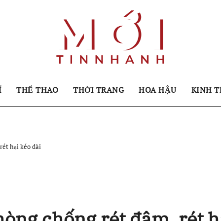
Í
THỂ THAO
THỜI TRANG
HOA HẬU
KINH T
ét hại kéo dài
òng chống rét đậm, rét h