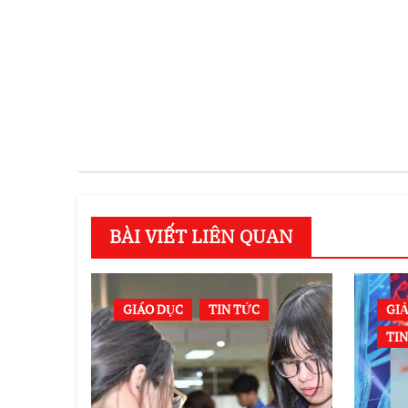
BÀI VIẾT LIÊN QUAN
GIÁO DỤC
TIN TỨC
GIẢ
TI