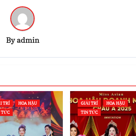
By
admin
I TRÍ
HOA HẬU
GIẢI TRÍ
HOA HẬU
N TỨC
TIN TỨC