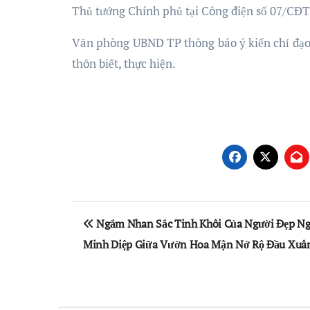
Thủ tướng Chính phủ tại Công điện số 07/CĐT
Văn phòng UBND TP thông báo ý kiến chỉ đạo
thôn biết, thực hiện.
Điều
Ngắm Nhan Sắc Tinh Khôi Của Người Đẹp N
hướng
Minh Diệp Giữa Vườn Hoa Mận Nở Rộ Đầu Xuâ
bài
viết