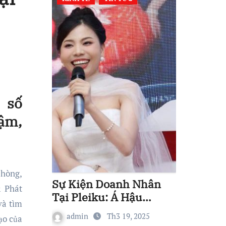
 số
đậm,
phòng,
Sự Kiện Doanh Nhân
& Phát
Tại Pleiku: Á Hậu
và tìm
Nguyễn Thị Thuỷ Góp
admin
Th3 19, 2025
ạo của
Phần Xây Dựng Hệ Sinh