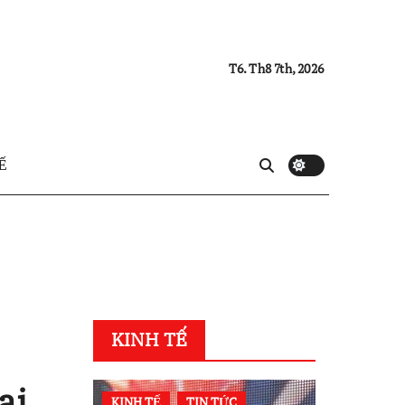
T6. Th8 7th, 2026
Ế
KINH TẾ
ại
KINH TẾ
TIN TỨC