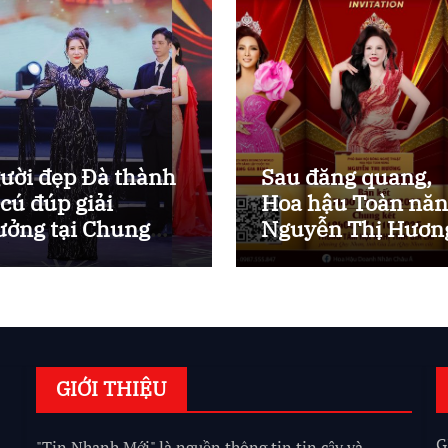
ười đẹp Đà thành
Sau đăng quang,
 cú đúp giải
Hoa hậu Toàn nă
ưởng tại Chung
Nguyễn Thị Hươn
t Hoa hậu Doanh
trở lại với vai trò
ân Châu Á 2025
mới, điều gì khiến
khán giả mong ch
GIỚI THIỆU
G
"Tin Nhanh Mới" là nguồn thông tin tin cậy và