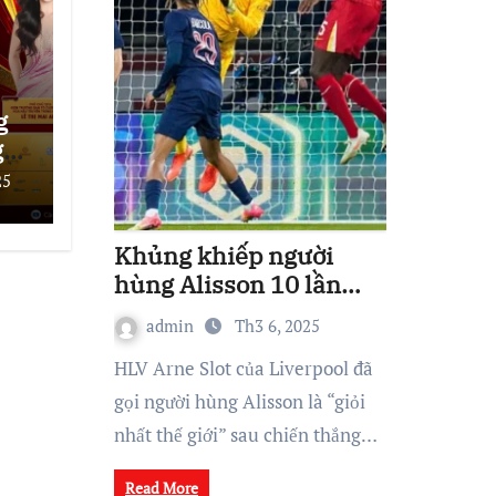
g
g
25
ờ?
Khủng khiếp người
hùng Alisson 10 lần
cứu thua cho Liverpool
admin
Th3 6, 2025
HLV Arne Slot của Liverpool đã
gọi người hùng Alisson là “giỏi
nhất thế giới” sau chiến thắng…
Read More