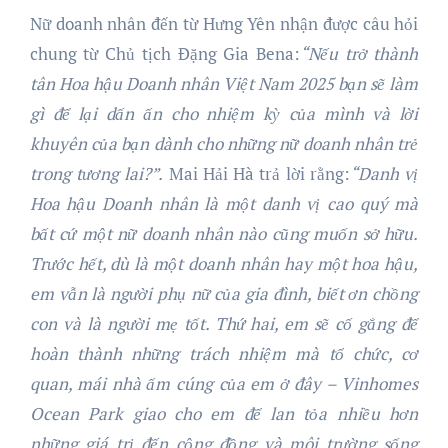
Nữ doanh nhân đến từ Hưng Yên nhận được câu hỏi
chung từ Chủ tịch Đặng Gia Bena:
“Nếu trở thành
tân Hoa hậu Doanh nhân Việt Nam 2025 bạn sẽ làm
gì để lại dấn ấn cho nhiệm kỳ của mình và lời
khuyên của bạn dành cho những nữ doanh nhân trẻ
trong tương lai
?”.
Mai Hải Hà trả lời rằng:
“Danh vị
Hoa hậu Doanh nhân là một danh vị cao quý mà
bất cứ một nữ doanh nhân nào cũng muốn sở hữu.
Trước hết, dù là một doanh nhân hay một hoa hậu,
em vẫn là người phụ nữ của gia đình, biết ơn chồng
con và là người mẹ tốt. Thứ hai, em sẽ cố gắng để
hoàn thành những trách nhiệm mà tổ chức, cơ
quan, mái nhà ấm cúng của em ở đây – Vinhomes
Ocean Park giao cho em để lan tỏa nhiều hơn
những giá trị đến cộng đồng và môi trường sống