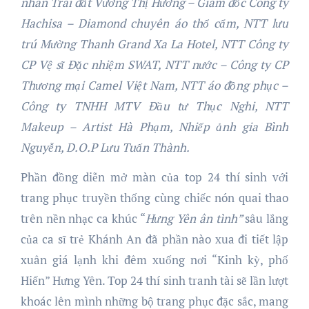
nhân Trái đất Vương Thị Hương – Giám đốc Công ty
Hachisa – Diamond chuyên áo thổ cẩm,
NTT lưu
trú Mường Thanh Grand Xa La Hotel
,
NTT Công ty
CP Vệ sĩ Đặc nhiệm SWAT, NTT nước – Công ty CP
Thương mại Camel Việt Nam
, NTT áo đồng phục –
Công ty TNHH MTV Đầu tư Thục Nghi,
NTT
Makeup – Artist Hà Phạm
, Nhiếp ảnh gia Bình
Nguyễn, D.O.P Lưu Tuấn Thành.
Phần đồng diễn mở màn của top 24 thí sinh với
trang phục truyền thống cùng chiếc nón quai thao
trên nền nhạc ca khúc “
Hưng Yên ân tình”
sâu lắng
của ca sĩ trẻ Khánh An đã phần nào xua đi tiết lập
xuân giá lạnh khi đêm xuống nơi “Kinh kỳ, phố
Hiến” Hưng Yên. Top 24 thí sinh tranh tài sẽ lần lượt
khoác lên mình những bộ trang phục đặc sắc, mang