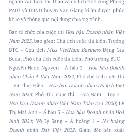
ngành văn hoá, thể thao và du lịch tỉnh cùng Phòng
PA03 và UBND huyện Văn Giang kiểm duyệt, phúc
khảo và thông qua nội dung chương trình.
Ban tổ chức của cuộc thi
Hoa hậu
Doanh nhân Việt
Nam 202
5
,
bao gồm: Chủ tịch cuộc thi kiêm Trưởng
BTC – Chủ tịch
Miss VietNam Business
Đặng Gia
Bena; Phó chủ tịch cuộc thi kiêm Phó trưởng BTC –
Nguyễn Hạnh Nguyên – Á hậu 2 –
Hoa hậu Doanh
nhân Châu Á Việt Nam 2022
; Phó chủ tịch cuộc thi
– Vũ Thục Hiền –
Hoa hậu Doanh nhân Du lịch Việt
Nam 2023
; Phó BTC cuộc thi – Hoa Nam – Top 5 –
Hoa hậu Doanh nhân Việt Nam Toàn cầu 2020
; Lê
Thị Mai Anh – Á hậu 3 –
Hoa hậu Doanh nhân Hoà
bình 2024
; Võ Lý Sang – Á hoàng 1 –
Nữ hoàng
Doanh nhân Đất Việt 2022.
Giám đốc sản xuất