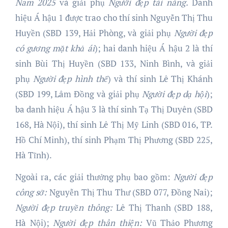
Nam 202
5
và giải phụ
Người đẹ
p tài năng.
Danh
hiệu Á hậu 1 được trao cho thí sinh Nguyễn Thị Thu
Huyền (SBD 139, Hải Phòng, và giải phụ
Người đẹp
có gương mặt khả ái
); hai danh hiệu Á hậu 2 là thí
sinh Bùi Thị Huyền (SBD 133, Ninh Bình, và giải
phụ
Người đẹp hình thể
) và thí sinh Lê Thị Khánh
(SBD 199, Lâm Đồng và giải phụ
Người đẹp dạ hội
);
ba danh hiệu Á hậu 3 là thí sinh Tạ Thị Duyên (SBD
168, Hà Nội), thí sinh Lê Thị Mỹ Linh (SBD 016, TP.
Hồ Chí Minh), thí sinh Phạm Thị Phương (SBD 225,
Hà Tĩnh).
Ngoài ra, các giải thưởng phụ bao gồm:
Người đẹp
công sở:
Nguyễn Thị Thu Thư (SBD 077, Đồng Nai);
Người đẹp truyền thông:
Lê Thị Thanh (SBD 188,
Hà Nội);
Người đẹp thân thiện:
Vũ Thảo Phương