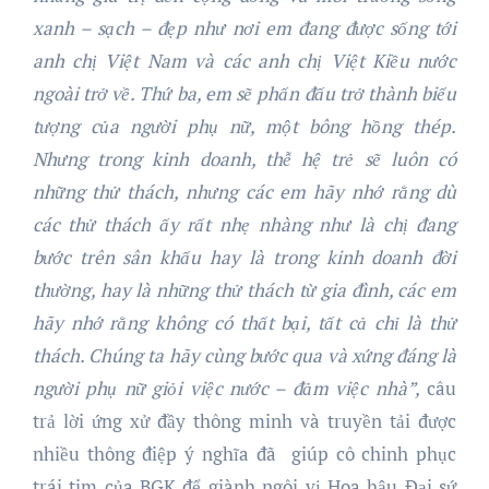
xanh – sạch – đẹp như nơi em đang được sống tới
anh chị Việt Nam và các anh chị Việt Kiều nước
ngoài trở về. Thứ ba, em sẽ phấn đấu trở thành biểu
tượng của người phụ nữ, một bông hồng thép.
Nhưng trong kinh doanh, thễ hệ trẻ sẽ luôn có
những thử thách, nhưng các em hãy nhớ rằng dù
các thử thách ấy rất nhẹ nhàng như là chị đang
bước trên sân khấu hay là trong kinh doanh đời
thường, hay là những thử thách từ gia đình, các em
hãy nhớ rằng không có thất bại, tất cả chỉ là thử
thách. Chúng ta hãy cùng bước qua và xứng đáng là
người phụ nữ giỏi việc nước – đảm việc nhà”,
câu
trả lời ứng xử đầy thông minh và truyền tải được
nhiều thông điệp ý nghĩa đã
giúp cô chinh phục
trái tim của BGK để giành ngôi vị Hoa hậu Đại sứ