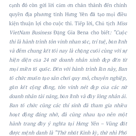
cạnh đó còn gửi lời cảm ơn chân thành đến chính
quyền địa phương tỉnh Hưng Yên đã tạo mọi điều
kiện thuận lợi cho cuộc thi. Tiếp lời, Chủ tịch
Miss
VietNam Business
Đặng Gia Bena cho biết
: “Cuộc
thi là hành trình tôn vinh nhan sắc, trí tuệ, bản lĩnh
và
đêm chung kết tối nay là chặng cuối cùng
với sự
hiện diện của
24
nữ doanh nhân xinh đẹp đến từ
mọi miền tổ quốc. Đến với hành trình lần này, Ban
tổ chức muốn tạo sân chơi quy mô, chuyên nghiệp,
gắn kết cộng đồng, tôn vinh nét đẹp của các nữ
doanh nhân tài năng, bản lĩnh và đầy lòng nhân ái.
Ban tổ chức cùng các thí sinh đã tham gia nhiều
hoạt động đáng nhớ,
đã cùng nhau
tạo nên một
hành trang
đầy ý nghĩa
tại
Hưng Yên – Vùng đất
được mệnh danh là “Thứ nhất
K
inh kỳ, thứ nhì Phố