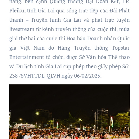
năng, bên cạnh Quảng trường Đại Đoàn Kết, TP.
Pleiku, tỉnh Gia Lai qua sóng trực tiếp của Đài Phát
thanh – Truyền hình Gia Lai và phát trực tuyến
livestream từ kênh truyền thông của cuộc thi, mùa
giải thứ hai của cuộc thi Hoa hậu Doanh nhân Quốc
gia Việt Nam do Hãng Truyền thông Topstar
Entertainment tổ chức, được Sở Văn hóa Thể thao
và Du lịch tỉnh Gia Lai cấp phép theo giấy phép Số:
238 /SVHTTDL-QLVH ngày 06/02/2025.