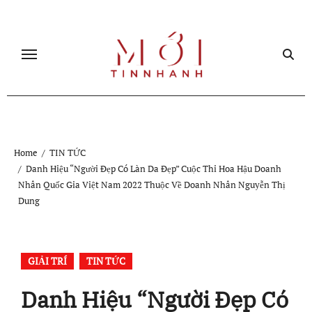
Skip
to
content
Home
TIN TỨC
Danh Hiệu “Người Đẹp Có Làn Da Đẹp” Cuộc Thi Hoa Hậu Doanh
Nhân Quốc Gia Việt Nam 2022 Thuộc Về Doanh Nhân Nguyễn Thị
Dung
GIẢI TRÍ
TIN TỨC
Danh Hiệu “Người Đẹp Có