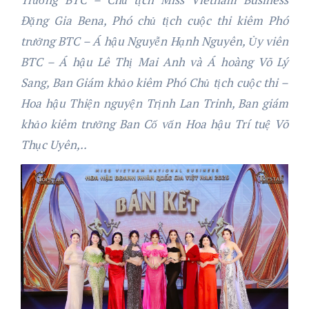
Đặng Gia Bena, Phó chủ tịch cuộc thi kiêm Phó
trưởng BTC – Á hậu Nguyễn Hạnh Nguyên, Ủy viên
BTC – Á hậu Lê Thị Mai Anh và Á hoàng Võ Lý
Sang, Ban Giám khảo kiêm Phó Chủ tịch cuộc thi –
Hoa hậu Thiện nguyện Trịnh Lan Trinh, Ban giám
khảo kiêm trưởng Ban Cố vấn Hoa hậu Trí tuệ Võ
Thục Uyên,..