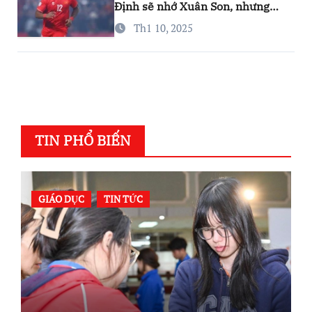
Định sẽ nhớ Xuân Son, nhưng
đừng lo…
Th1 10, 2025
TIN PHỔ BIẾN
GIÁO DỤC
TIN TỨC