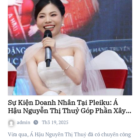
Sự Kiện Doanh Nhân Tại Pleiku: Á
Hậu Nguyễn Thị Thuỷ Góp Phần Xây
Dựng Hệ Sinh Thái Kinh Doanh Vững
admin
Th3 19, 2025
Mạnh
Vừa qua, Á Hậu Nguyễn Thị Thuỷ đã có chuyến công