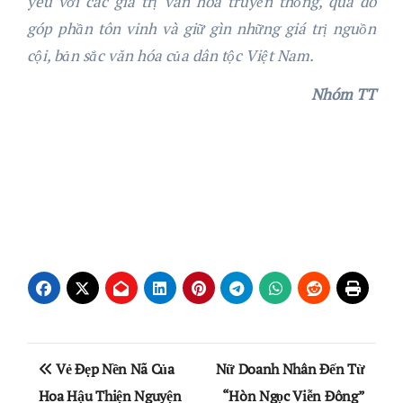
yêu với các giá trị văn hóa truyền thống, qua đó
góp phần tôn vinh và giữ gìn những giá trị nguồn
cội, bản sắc văn hóa của dân tộc Việt Nam.
Nhóm TT
Điều
Vẻ Đẹp Nền Nã Của
Nữ Doanh Nhân Đến Từ
hướng
Hoa Hậu Thiện Nguyện
“Hòn Ngọc Viễn Đông”