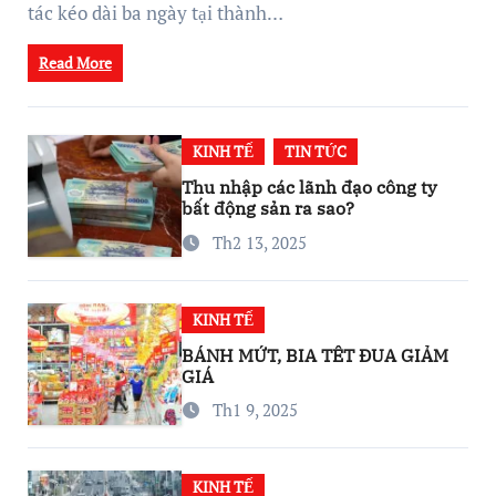
tác kéo dài ba ngày tại thành…
Read More
KINH TẾ
TIN TỨC
Thu nhập các lãnh đạo công ty
bất động sản ra sao?
Th2 13, 2025
KINH TẾ
BÁNH MỨT, BIA TẾT ĐUA GIẢM
GIÁ
Th1 9, 2025
KINH TẾ