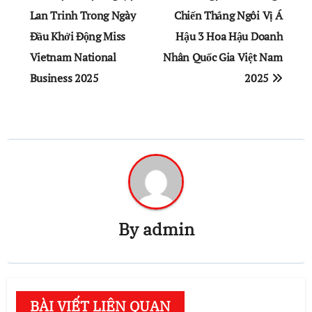
Lan Trinh Trong Ngày
Chiến Thắng Ngôi Vị Á
bài
Đầu Khởi Động Miss
Hậu 3 Hoa Hậu Doanh
viết
Vietnam National
Nhân Quốc Gia Việt Nam
Business 2025
2025
By
admin
BÀI VIẾT LIÊN QUAN