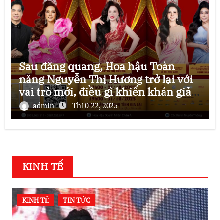
Sau đăng quang, Hoa hậu Toàn
năng Nguyễn Thị Hương trở lại với
vai trò mới, điều gì khiến khán giả
mong chờ?
admin
Th10 22, 2025
KINH TẾ
KINH TẾ
TIN TỨC