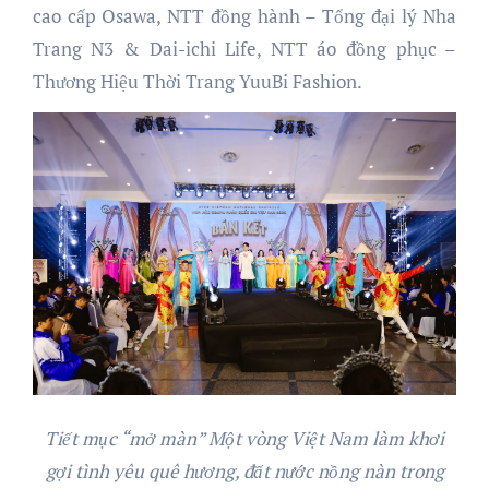
cao cấp Osawa, NTT đồng hành – Tổng đại lý Nha
Trang N3 & Dai-ichi Life, NTT áo đồng phục –
Thương Hiệu Thời Trang YuuBi Fashion.
Tiết mục “mở màn” Một vòng Việt Nam làm khơi
gợi tình yêu quê hương, đất nước nồng nàn trong