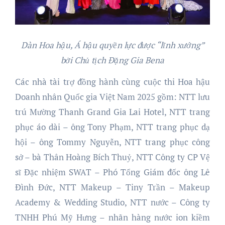
Dàn Hoa hậu, Á hậu quyền lực được “lĩnh xướng”
bởi Chủ tịch Đặng Gia Bena
Các nhà tài trợ đồng hành cùng cuộc thi Hoa hậu
Doanh nhân Quốc gia Việt Nam 2025 gồm: NTT lưu
trú Mường Thanh Grand Gia Lai Hotel, NTT trang
phục áo dài – ông Tony Phạm, NTT trang phục dạ
hội – ông Tommy Nguyễn, NTT trang phục công
sở – bà Thân Hoàng Bích Thuỷ, NTT Công ty CP Vệ
sĩ Đặc nhiệm SWAT – Phó Tổng Giám đốc ông Lê
Đình Đức, NTT Makeup – Tiny Trần – Makeup
Academy & Wedding Studio, NTT nước – Công ty
TNHH Phú Mỹ Hưng – nhãn hàng nước ion kiềm