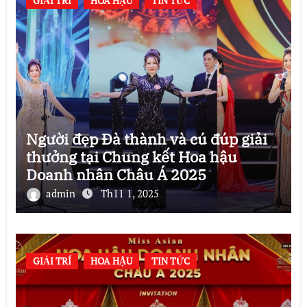
GIẢI TRÍ
HOA HẬU
TIN TỨC
Người đẹp Đà thành và cú đúp giải
thưởng tại Chung kết Hoa hậu
Doanh nhân Châu Á 2025
admin
Th11 1, 2025
GIẢI TRÍ
HOA HẬU
TIN TỨC