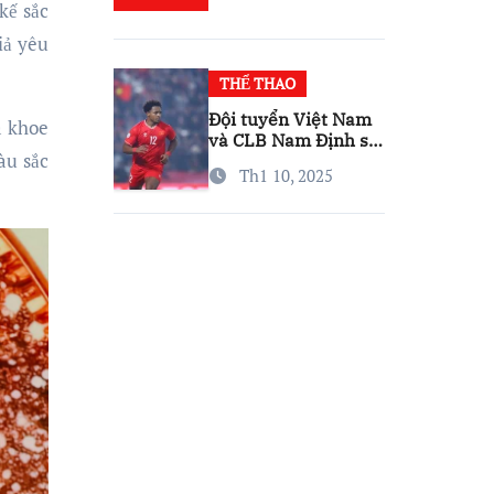
 kế sắc
iả yêu
THỂ THAO
Đội tuyển Việt Nam
a khoe
và CLB Nam Định sẽ
àu sắc
nhớ Xuân Son,
Th1 10, 2025
nhưng đừng lo…