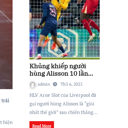
Khủng khiếp người
hùng Alisson 10 lần
cứu thua cho Liverpool
admin
Th3 6, 2025
HLV Arne Slot của Liverpool đã
 trái
gọi người hùng Alisson là “giỏi
nhất thế giới” sau chiến thắng…
t hiện
Read More