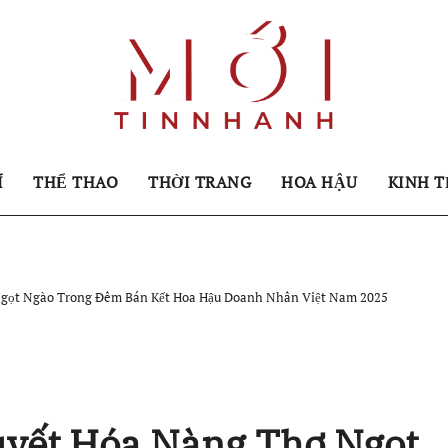
Í
THỂ THAO
THỜI TRANG
HOA HẬU
KINH T
Ngọt Ngào Trong Đêm Bán Kết Hoa Hậu Doanh Nhân Việt Nam 2025
yết Hóa Nàng Thơ Ngọt