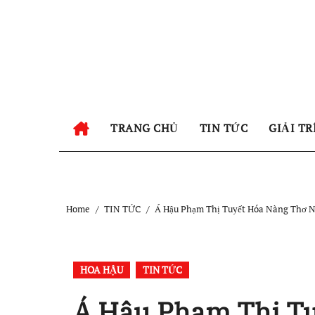
Skip
to
content
TRANG CHỦ
TIN TỨC
GIẢI TR
Home
TIN TỨC
Á Hậu Phạm Thị Tuyết Hóa Nàng Thơ 
HOA HẬU
TIN TỨC
Á Hậu Phạm Thị Tu