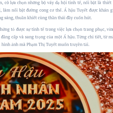
ện, cô lựa chọn những bộ váy dạ hội tinh tế, nổi bật là thiết
, làm nổi bật đường cong cơ thể. Á hậu Tuyết được khán g
ng sáng, thuần khiết cùng thần thái đầy cuốn hút.
 chứng tỏ được sự tinh tế trong việc lựa chọn trang phục, vừ
 đẳng cấp và sang trọng của một Á hậu. Từng chi tiết, từ m
à hình ảnh mà Phạm Thị Tuyết muốn truyền tải.