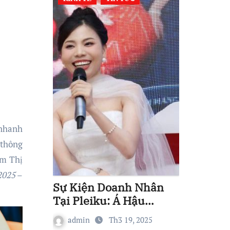
 thông
ạm Thị
2025
–
Sự Kiện Doanh Nhân
Tại Pleiku: Á Hậu
Nguyễn Thị Thuỷ Góp
admin
Th3 19, 2025
Phần Xây Dựng Hệ Sinh