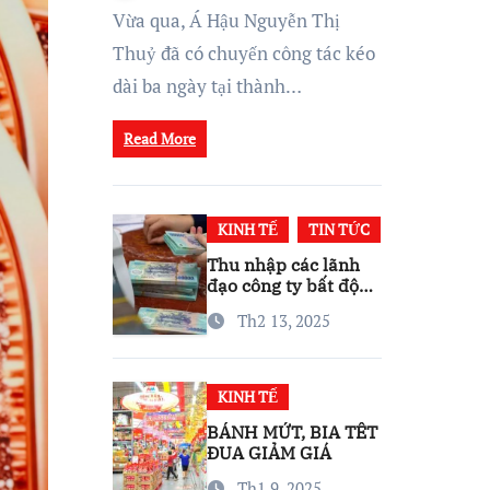
Thái Kinh Doanh Vững
Vừa qua, Á Hậu Nguyễn Thị
Mạnh
Thuỷ đã có chuyến công tác kéo
dài ba ngày tại thành…
Read More
KINH TẾ
TIN TỨC
Thu nhập các lãnh
đạo công ty bất động
sản ra sao?
Th2 13, 2025
KINH TẾ
BÁNH MỨT, BIA TẾT
ĐUA GIẢM GIÁ
Th1 9, 2025