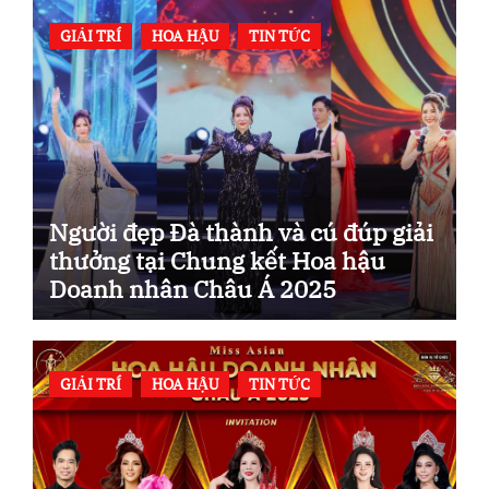
GIẢI TRÍ
HOA HẬU
TIN TỨC
Người đẹp Đà thành và cú đúp giải
thưởng tại Chung kết Hoa hậu
Doanh nhân Châu Á 2025
GIẢI TRÍ
HOA HẬU
TIN TỨC