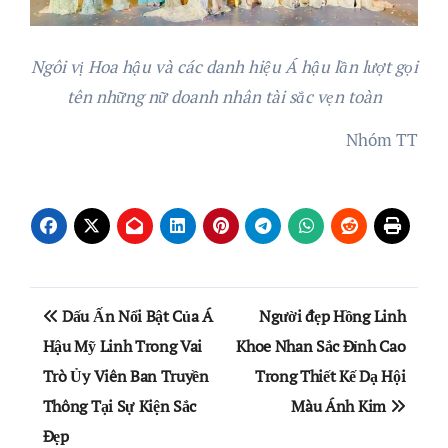
Ngôi vị Hoa hậu và các danh hiệu Á hậu lần lượt gọi
tên những nữ doanh nhân tài sắc vẹn toàn
Nhóm TT
Điều
Dấu Ấn Nổi Bật Của Á
Người đẹp Hồng Linh
hướng
Hậu Mỹ Linh Trong Vai
Khoe Nhan Sắc Đỉnh Cao
Trò Ủy Viên Ban Truyền
Trong Thiết Kế Dạ Hội
bài
Thông Tại Sự Kiện Sắc
Màu Ánh Kim
viết
Đẹp