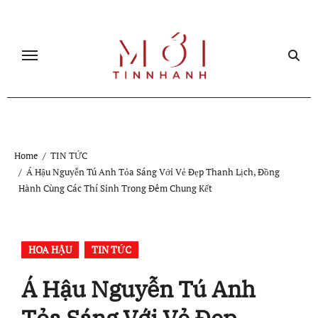
Skip
to
content
Home
TIN TỨC
Á Hậu Nguyễn Tú Anh Tỏa Sáng Với Vẻ Đẹp Thanh Lịch, Đồng
Hành Cùng Các Thí Sinh Trong Đêm Chung Kết
HOA HẬU
TIN TỨC
Á Hậu Nguyễn Tú Anh
Tỏa Sáng Với Vẻ Đẹp