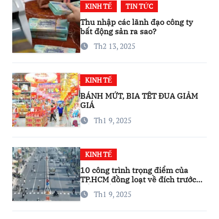
KINH TẾ
TIN TỨC
Thu nhập các lãnh đạo công ty
bất động sản ra sao?
Th2 13, 2025
KINH TẾ
BÁNH MỨT, BIA TẾT ĐUA GIẢM
GIÁ
Th1 9, 2025
KINH TẾ
10 công trình trọng điểm của
TP.HCM đồng loạt về đích trước
thềm Tết Nguyên đán
Th1 9, 2025