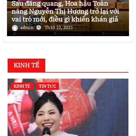
Sau đăng quang, Hoa hậu Toàn
năng Nguyễn Thị Hương trở lại với
vai trò mới, điều gì khiến khán giả
mong chờ?
admin
Th10 22, 2025
KINH TẾ
KINH TẾ
TIN TỨC