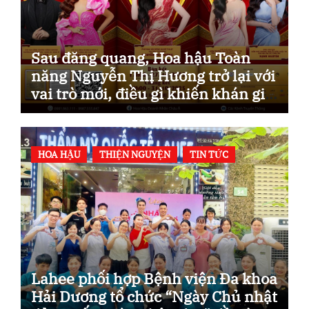
Sau đăng quang, Hoa hậu Toàn
năng Nguyễn Thị Hương trở lại với
vai trò mới, điều gì khiến khán giả
mong chờ?
HOA HẬU
THIỆN NGUYỆN
TIN TỨC
Lahee phối hợp Bệnh viện Đa khoa
Hải Dương tổ chức “Ngày Chủ nhật