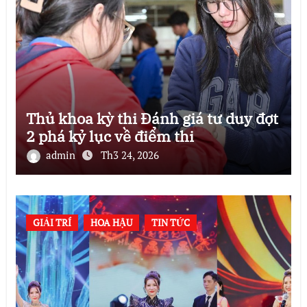
Thủ khoa kỳ thi Đánh giá tư duy đợt
2 phá kỷ lục về điểm thi
admin
Th3 24, 2026
GIẢI TRÍ
HOA HẬU
TIN TỨC