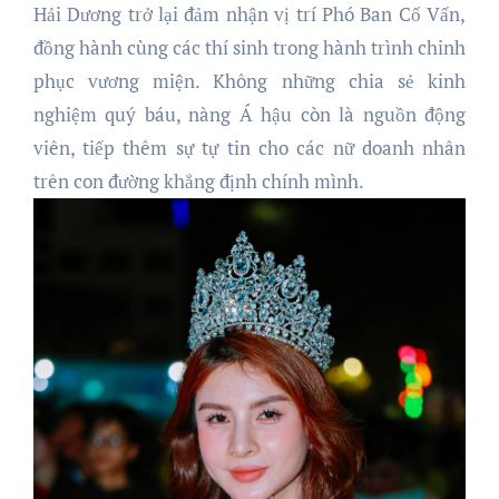
Hải Dương trở lại đảm nhận vị trí Phó Ban Cố Vấn,
đồng hành cùng các thí sinh trong hành trình chinh
phục vương miện. Không những chia sẻ kinh
nghiệm quý báu, nàng Á hậu còn là nguồn động
viên, tiếp thêm sự tự tin cho các nữ doanh nhân
trên con đường khẳng định chính mình.