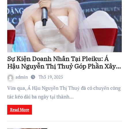
Sự Kiện Doanh Nhân Tại Pleiku: Á
Hậu Nguyễn Thị Thuỷ Góp Phần Xây
Dựng Hệ Sinh Thái Kinh Doanh Vững
admin
Th3 19, 2025
Mạnh
Vừa qua, Á Hậu Nguyễn Thị Thuỷ đã có chuyến công
tác kéo dài ba ngày tại thành…
Read More