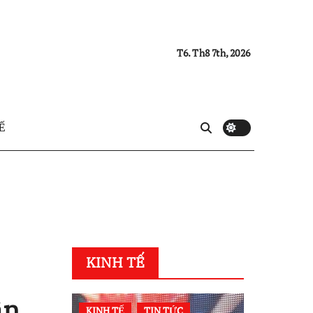
T6. Th8 7th, 2026
Ế
KINH TẾ
ân
KINH TẾ
TIN TỨC