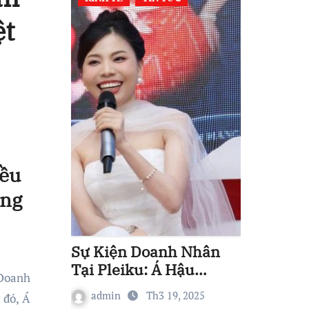
ệt
iều
ong
Sự Kiện Doanh Nhân
Tại Pleiku: Á Hậu
Nguyễn Thị Thuỷ Góp
admin
Th3 19, 2025
 đó, Á
Phần Xây Dựng Hệ Sinh