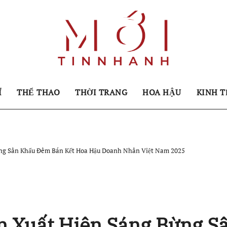
Í
THỂ THAO
THỜI TRANG
HOA HẬU
KINH T
ừng Sân Khấu Đêm Bán Kết Hoa Hậu Doanh Nhân Việt Nam 2025
n Xuất Hiện Sáng Bừng S