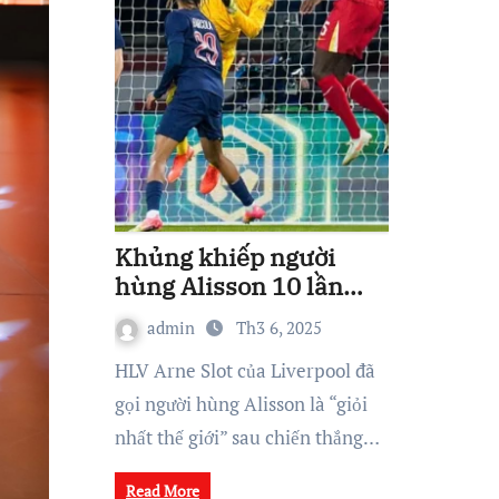
Khủng khiếp người
hùng Alisson 10 lần
cứu thua cho Liverpool
admin
Th3 6, 2025
HLV Arne Slot của Liverpool đã
gọi người hùng Alisson là “giỏi
nhất thế giới” sau chiến thắng…
Read More