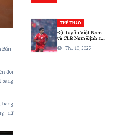
THỂ THAO
Đội tuyển Việt Nam
và CLB Nam Định sẽ
nhớ Xuân Son,
Th1 10, 2025
m Bán
nhưng đừng lo…
ến đôi
t sang
g hạng
ng “nữ