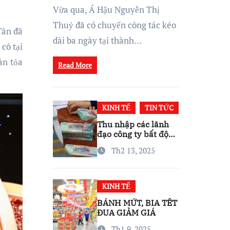
Thái Kinh Doanh Vững
Vừa qua, Á Hậu Nguyễn Thị
Mạnh
Thuỷ đã có chuyến công tác kéo
Tân đã
dài ba ngày tại thành…
cô tại
ân tỏa
Read More
KINH TẾ
TIN TỨC
Thu nhập các lãnh
đạo công ty bất động
sản ra sao?
Th2 13, 2025
KINH TẾ
BÁNH MỨT, BIA TẾT
ĐUA GIẢM GIÁ
Th1 9, 2025