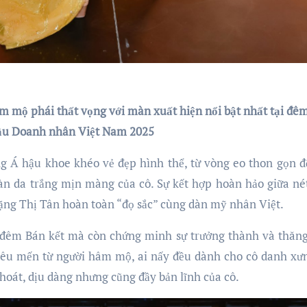
 mộ phái thất vọng với màn xuất hiện nổi bật nhất tại đê
ậu Doanh nhân Việt Nam 2025
nàng Á hậu khoe khéo vẻ đẹp hình thể, từ vòng eo thon gọn đ
làn da trắng mịn màng của cô. Sự kết hợp hoàn hảo giữa né
Đặng Thị Tân hoàn toàn “đọ sắc” cùng dàn mỹ nhân Việt.
g đêm Bán kết mà còn chứng minh sự trưởng thành và thăn
 yêu mến từ người hâm mộ, ai nấy đều dành cho cô danh xư
hoát, dịu dàng nhưng cũng đầy bản lĩnh của cô.