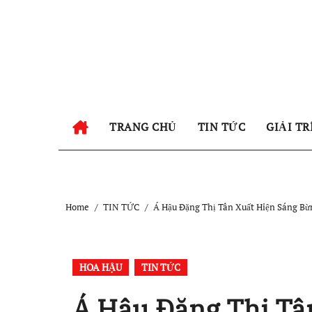
Skip
to
content
TRANG CHỦ
TIN TỨC
GIẢI TR
Home
TIN TỨC
Á Hậu Đặng Thị Tân Xuất Hiện Sáng B
HOA HẬU
TIN TỨC
Á Hậu Đặng Thị Tâ